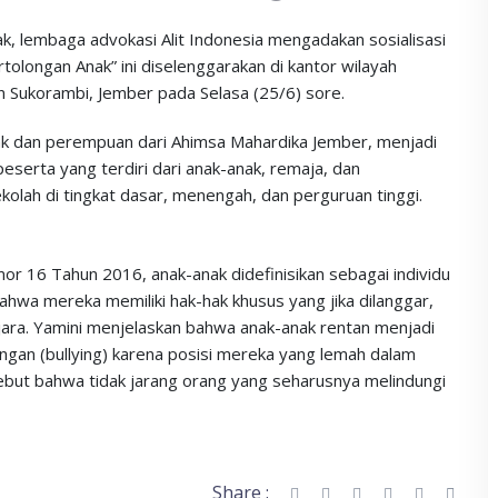
 lembaga advokasi Alit Indonesia mengadakan sosialisasi
rtolongan Anak” ini diselenggarakan di kantor wilayah
 Sukorambi, Jember pada Selasa (25/6) sore.
nak dan perempuan dari Ahimsa Mahardika Jember, menjadi
 peserta yang terdiri dari anak-anak, remaja, dan
lah di tingkat dasar, menengah, dan perguruan tinggi.
 16 Tahun 2016, anak-anak didefinisikan sebagai individu
bahwa mereka memiliki hak-hak khusus yang jika dilanggar,
ara. Yamini menjelaskan bahwa anak-anak rentan menjadi
ungan (bullying) karena posisi mereka yang lemah dalam
ebut bahwa tidak jarang orang yang seharusnya melindungi
Share :