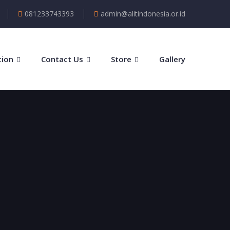
081233743393
admin@alitindonesia.or.id
tion
Contact Us
Store
Gallery