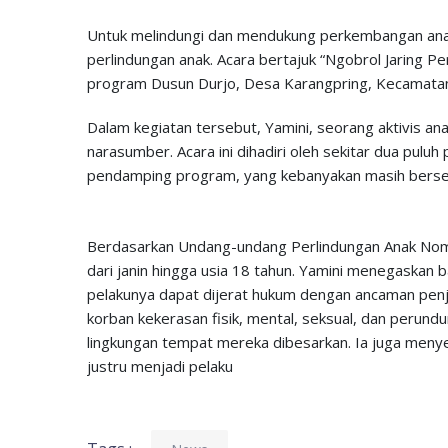
Untuk melindungi dan mendukung perkembangan anak,
perlindungan anak. Acara bertajuk “Ngobrol Jaring Pe
program Dusun Durjo, Desa Karangpring, Kecamatan
Dalam kegiatan tersebut, Yamini, seorang aktivis a
narasumber. Acara ini dihadiri oleh sekitar dua puluh
pendamping program, yang kebanyakan masih berseko
Berdasarkan Undang-undang Perlindungan Anak Nomor
dari janin hingga usia 18 tahun. Yamini menegaskan 
pelakunya dapat dijerat hukum dengan ancaman penj
korban kekerasan fisik, mental, seksual, dan perund
lingkungan tempat mereka dibesarkan. Ia juga meny
justru menjadi pelaku