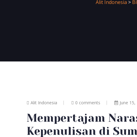
Alit Indonesia
>
B
Alit Indonesia
0 comments
June 15,
Mempertajam Naras
Kepenulisan di Su