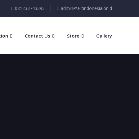
081233743393
admin@alitindonesia.or.id
tion
Contact Us
Store
Gallery