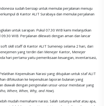
Indonesia sudah bersiap untuk memulai perjalanan menuju
berkumpul di Kantor ALIT Surabaya dan memulai perjalanan
ngkalan untuk sarapan. Pukul 07.30 WIB kami melanjutkan
 09.30 WIB. Perjalanan dilewati dengan aman dan lancar
oft skill staff di Kantor ALIT Sumenep selama 2 hari, dari
menejemen yang terdiri dari Menejer Kantor, Menejer
da hari pertama yaitu pemeriksaan keuangan, inventarisasi,
elatihan Kepenulisan Narasi yang ditujukan untuk staf ALIT
atihan difokuskan ke kepenulisan laporan bulanan yang
han diawali dengan pengenalan unsur-unsur mendasar yang
Who, Where, When, Why, and How
).
lebih mudah memahami narasi. Salah satunya
what
atau apa,