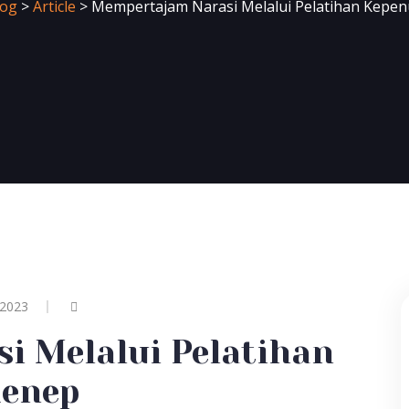
log
>
Article
>
Mempertajam Narasi Melalui Pelatihan Kepen
 2023
i Melalui Pelatihan
menep