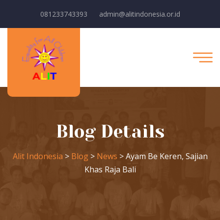
081233743393
admin@alitindonesia.or.id
Blog Details
Alit Indonesia
>
Blog
>
News
>
Ayam Be Keren, Sajian
Khas Raja Bali