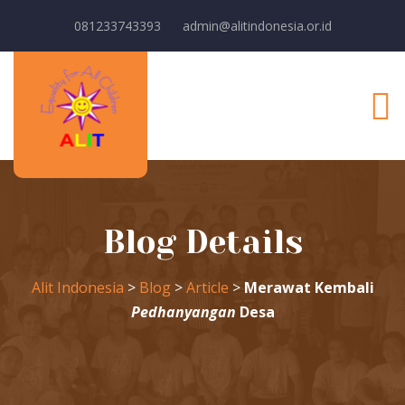
081233743393
admin@alitindonesia.or.id
Blog Details
Alit Indonesia
>
Blog
>
Article
>
Merawat Kembali
Pedhanyangan
Desa