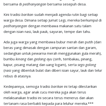
bersama di
pedhanyangan
bersama sesepuh desa.
Kini tradisi
barikan
sudah menjadi agenda rutin bagi setiap
warga desa. Dimana setiap Jumat Legi, mereka berkumpul di
pedhanyangan
dengan membawa makanan satu talam
dengan isian nasi, lauk pauk, sayuran, tempe dan tahu.
Ada juga warga yang membawa bubur merah dan putih (dari
beras yang dimasak dengan campuran santan dan garam,
sedangkan untuk pewarna merah menggunakan gula merah),
bumbu
kinang
dan
g
edang ayu
(sirih, tembakau, pinang,
kapur, pisang matang dan uang logam), serta
sego
g
olong
(nasi yang dibentuk bulat dan diberi isian sayur, lauk dan telur
rebus di atasnya.
Kedepannya, semoga tradisi
barikan
ini tetap dilestarikan
oleh warga, agar anak cucu mereka juga akan terus
melaksanakan tradisi ini secara terus menerus dan akan
tertanam rasa berbakti kepada para leluhur mereka.***